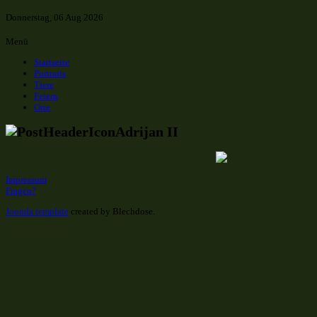
Donnerstag, 06 Aug 2026
Menü
Startseite
Portraits
Tiere
Feiern
Orte
Adrijan II
Impressum
Fragen?
Joomla template
created by Blechdose.